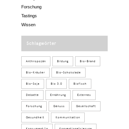
Forschung
Tastings
Wissen
Schlagwörter
Anthropozän
Bildung
Bio-Brand
Bio-Kräuter
Bio-Schokolade
Bio-Soja
Bio 3.0
Biofisch
Debatte
Ernährung
Externes
Forschung
Genuss
Gesellschaft
Gesundheit
Kommunikation
Konsument/in
Konventionalisierung