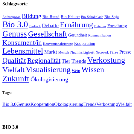
Schlagworte
Bildung
Bio-Brand
Bio-Kräuter
Bio-Soja
Anthropozän
Bio-Schokolade
Bio 3.0
Ernährung
Debatte
Forschung
Biofisch
Externes
Genuss
Gesellschaft
Gesundheit
Kommunikation
Konsument/in
Kooperation
Konventionalisierung
Lebensmittel
Markt
Presse
Nachhaltigkeit
Pilze
Mensch
Netzwerk
Verkostung
Qualität
Regionalität
Tier
Trends
Wissen
Visualisierung
Vielfalt
Wein
Zukunft
Ökologisierung
Tags:
Bio 3.0
Genuss
Kooperation
Ökologisierung
Trends
Verkostung
Vielfalt
BIO 3.0