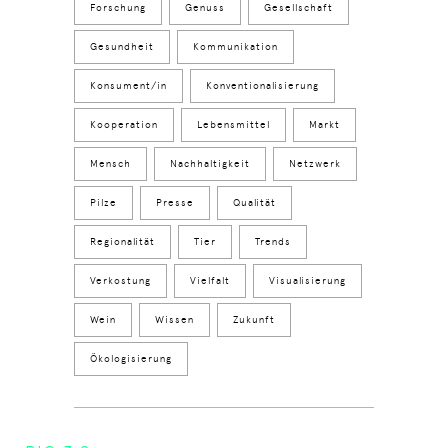
Forschung
Genuss
Gesellschaft
Gesundheit
Kommunikation
Konsument/in
Konventionalisierung
Kooperation
Lebensmittel
Markt
Mensch
Nachhaltigkeit
Netzwerk
Pilze
Presse
Qualität
Regionalität
Tier
Trends
Verkostung
Vielfalt
Visualisierung
Wein
Wissen
Zukunft
Ökologisierung