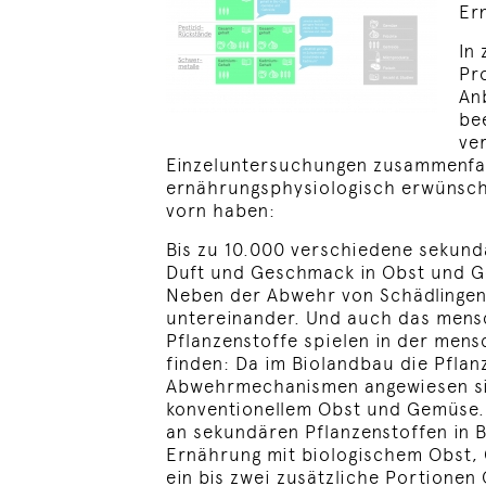
Er
In
Pr
An
be
ve
Einzeluntersuchungen zusammenfass
ernährungsphysiologisch erwünschte
vorn haben:
Bis zu 10.000 verschiedene sekundä
Duft und Geschmack in Obst und Ge
Neben der Abwehr von Schädlingen 
untereinander. Und auch das mensc
Pflanzenstoffe spielen in der men
finden: Da im Biolandbau die Pflan
Abwehrmechanismen angewiesen sind
konventionellem Obst und Gemüse. 
an sekundären Pflanzenstoffen in 
Ernährung mit biologischem Obst, 
ein bis zwei zusätzliche Portionen