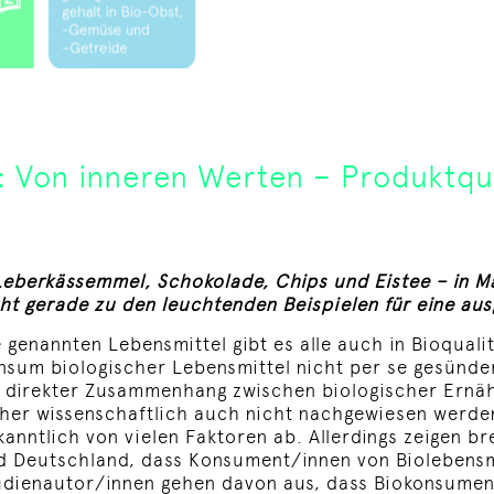
: Von inneren Werten – Produktqua
Leberkässemmel, Schokolade, Chips und Eistee – in M
ht gerade zu den leuchtenden Beispielen für eine a
e genannten Lebensmittel gibt es alle auch in Bioquali
nsum biologischer Lebensmittel nicht per se gesünder
n direkter Zusammenhang zwischen biologischer Ernä
sher wissenschaftlich auch nicht nachgewiesen werden
kanntlich von vielen Faktoren ab. Allerdings zeigen br
d Deutschland, dass Konsument/innen von Biolebensmi
udienautor/innen gehen davon aus, dass Biokonsumen