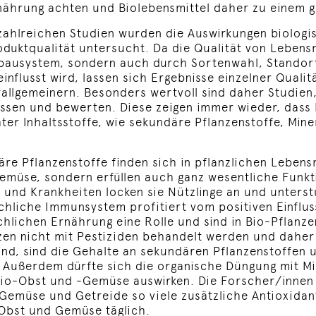
nährung achten und Biolebensmittel daher zu einem g
 zahlreichen Studien wurden die Auswirkungen biologi
oduktqualität untersucht. Da die Qualität von Lebensm
bausystem, sondern auch durch Sortenwahl, Standor
einflusst wird, lassen sich Ergebnisse einzelner Qual
rallgemeinern. Besonders wertvoll sind daher Studien,
en und bewerten. Diese zeigen immer wieder, dass B
r Inhaltsstoffe, wie sekundäre Pflanzenstoffe, Mine
re Pflanzenstoffe finden sich in pflanzlichen Lebensm
müse, sondern erfüllen auch ganz wesentliche Funkt
und Krankheiten locken sie Nützlinge an und unters
hliche Immunsystem profitiert vom positiven Einflus
schlichen Ernährung eine Rolle und sind in Bio-Pflan
zen nicht mit Pestiziden behandelt werden und daher 
, sind die Gehalte an sekundären Pflanzenstoffen um
Außerdem dürfte sich die organische Düngung mit Mi
Bio-Obst und -Gemüse auswirken. Die Forscher/innen
Gemüse und Getreide so viele zusätzliche Antioxidant
 Obst und Gemüse täglich.